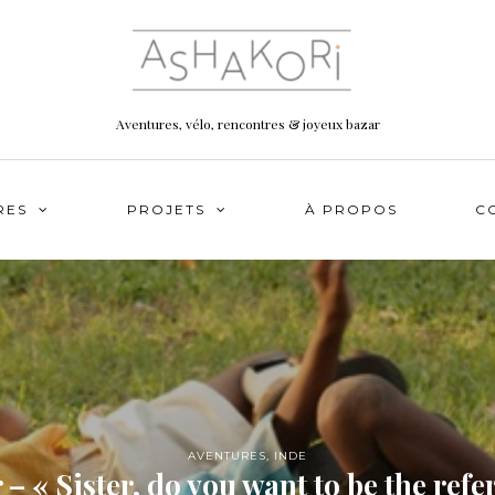
Aventures, vélo, rencontres & joyeux bazar
RES
PROJETS
À PROPOS
C
AVENTURES
,
INDE
 – « Sister, do you want to be the refe