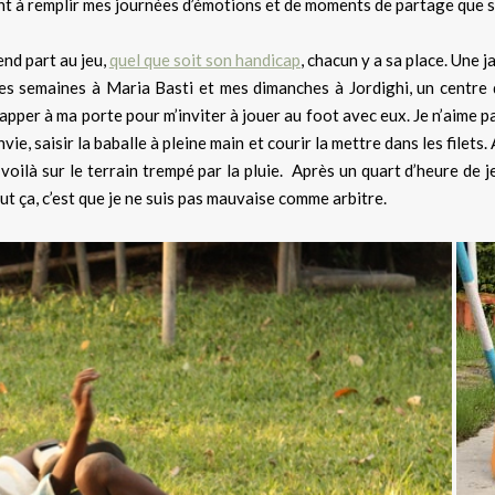
t à remplir mes journées d’émotions et de moments de partage que sont 
end part au jeu,
quel que soit son handicap
, chacun y a sa place. Une 
s semaines à Maria Basti et mes dimanches à Jordighi, un centre q
per à ma porte pour m’inviter à jouer au foot avec eux. Je n’aime pas 
vie, saisir la baballe à pleine main et courir la mettre dans les filet
 voilà sur le terrain trempé par la pluie. Après un quart d’heure de
t ça, c’est que je ne suis pas mauvaise comme arbitre.