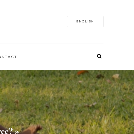
ENGLISH
ONTACT
ree? »