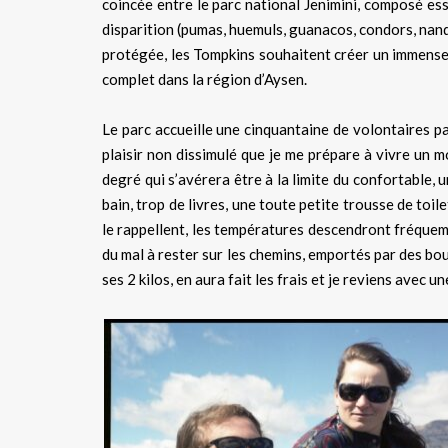
coincée entre le parc national Jenimini, composé es
disparition (pumas, huemuls, guanacos, condors, nand
protégée, les Tompkins souhaitent créer un immense
complet dans la région d’Aysen.
Le parc accueille une cinquantaine de volontaires par
plaisir non dissimulé que je me prépare à vivre un 
degré qui s’avérera être à la limite du confortable, 
bain, trop de livres, une toute petite trousse de toi
le rappellent, les températures descendront fréquemme
du mal à rester sur les chemins, emportés par des bo
ses 2 kilos, en aura fait les frais et je reviens avec u