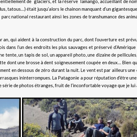
sentiellement de glaciers, et la réserve Tamango, accueillant de n
us, tatous…) était jusqu’alors le chainon manquant d’un gigantesque p
 parc national restaurant ainsi les zones de transhumance des ani
 an, qui aident à la construction du parc, dont l’ouverture est prév
mois dans l’un des endroits les plus sauvages et préservé d’Amériq
une tente, un tapis de sol, un appareil photo, une dizaine de pellicul
lette dont une brosse à dent soigneusement coupée en deux… Bien que c
nt en dessous de zéro durant la nuit. Le vent est par ailleurs une c
urrasques ininterrompues. La Patagonie a pour réputation d’être une
ne série de photos étranges, fruit de l’inconfortable voyage que je lui a