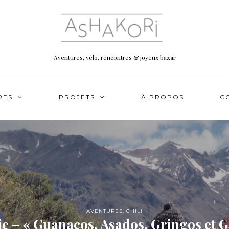
Aventures, vélo, rencontres & joyeux bazar
RES
PROJETS
À PROPOS
C
AVENTURES
,
CHILI
e – « Guanacos, Asados, Gringos et 