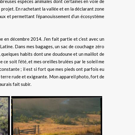
ombreuses espèces animales dont certaines en voie de
rojet. En rachetant la vallée et en la déclarant zone
maux et permettant l’épanouissement d’un écosystème
ue en décembre 2014. J’en fait partie et c’est avec un
ue Latine. Dans mes bagages, un sac de couchage zéro
es, quelques habits dont une doudoune et un maillot de
e soit l’été, et mes oreilles brulées par le soleil me
onstante ; il est si fort que mes pieds ont parfois eu
 terre rude et exigeante. Mon appareil photo, fort de
urais fait subir.